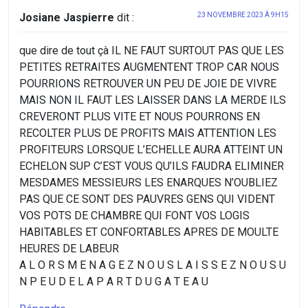
Josiane Jaspierre
dit :
23 NOVEMBRE 2023 À 9H15
que dire de tout çà IL NE FAUT SURTOUT PAS QUE LES
PETITES RETRAITES AUGMENTENT TROP CAR NOUS
POURRIONS RETROUVER UN PEU DE JOIE DE VIVRE
MAIS NON IL FAUT LES LAISSER DANS LA MERDE ILS
CREVERONT PLUS VITE ET NOUS POURRONS EN
RECOLTER PLUS DE PROFITS MAIS ATTENTION LES
PROFITEURS LORSQUE L’ECHELLE AURA ATTEINT UN
ECHELON SUP C’EST VOUS QU’ILS FAUDRA ELIMINER
MESDAMES MESSIEURS LES ENARQUES N’OUBLIEZ
PAS QUE CE SONT DES PAUVRES GENS QUI VIDENT
VOS POTS DE CHAMBRE QUI FONT VOS LOGIS
HABITABLES ET CONFORTABLES APRES DE MOULTE
HEURES DE LABEUR
A L O R S M E N A G E Z N O U S L A I S S E Z N O U S U
N P E U D E L A P A R T D U G A T E A U