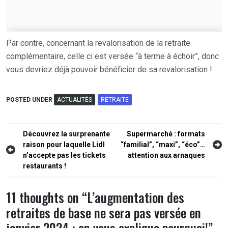
Par contre, concernant la revalorisation de la retraite
complémentaire, celle ci est versée “à terme à échoir”, donc
vous devriez déjà pouvoir bénéficier de sa revalorisation !
POSTED UNDER
ACTUALITÉS
RETRAITE
Navigation
Découvrez la surprenante
Supermarché : formats
raison pour laquelle Lidl
“familial”, “maxi”, “éco”…
de
n’accepte pas les tickets
attention aux arnaques
l’article
restaurants !
11 thoughts on “
L’augmentation des
retraites de base ne sera pas versée en
janvier 2024 : on vous explique pourquoi!
”