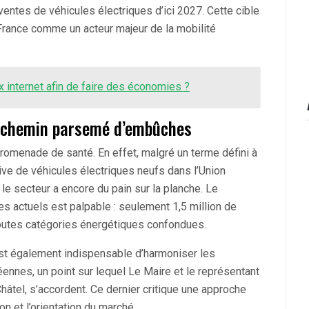
 ventes de véhicules électriques d’ici 2027. Cette cible
 France comme un acteur majeur de la mobilité
ox internet afin de faire des économies ?
un chemin parsemé d’embûches
 promenade de santé. En effet, malgré un terme défini à
ive de véhicules électriques neufs dans l’Union
 le secteur a encore du pain sur la planche. Le
res actuels est palpable : seulement 1,5 million de
toutes catégories énergétiques confondues.
 est également indispensable d’harmoniser les
éennes, un point sur lequel Le Maire et le représentant
âtel, s’accordent. Ce dernier critique une approche
ion et l’orientation du marché.