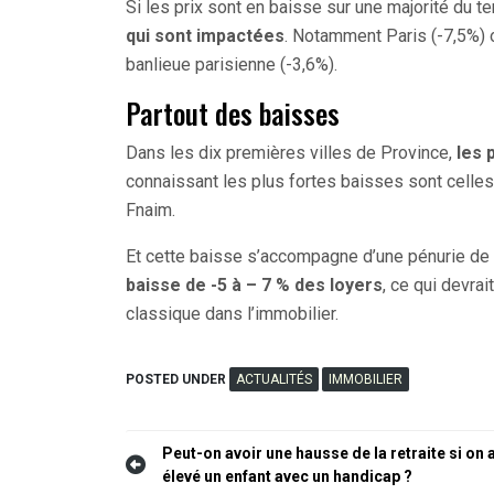
Si les prix sont en baisse sur une majorité du ter
qui sont impactées
. Notamment Paris (-7,5%) o
banlieue parisienne (-3,6%).
Partout des baisses
Dans les dix premières villes de Province,
les 
connaissant les plus fortes baisses sont celles
Fnaim.
Et cette baisse s’accompagne d’une pénurie de 
baisse de -5 à – 7 % des loyers
, ce qui devra
classique dans l’immobilier.
POSTED UNDER
ACTUALITÉS
IMMOBILIER
Navigation
Peut-on avoir une hausse de la retraite si on 
élevé un enfant avec un handicap ?
de