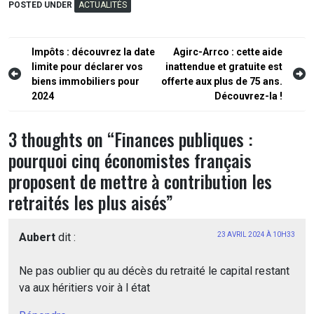
POSTED UNDER
ACTUALITÉS
Navigation
Impôts : découvrez la date
Agirc-Arrco : cette aide
limite pour déclarer vos
inattendue et gratuite est
de
biens immobiliers pour
offerte aux plus de 75 ans.
l’article
2024
Découvrez-la !
3 thoughts on “
Finances publiques :
pourquoi cinq économistes français
proposent de mettre à contribution les
retraités les plus aisés
”
Aubert
dit :
23 AVRIL 2024 À 10H33
Ne pas oublier qu au décès du retraité le capital restant
va aux héritiers voir à l état