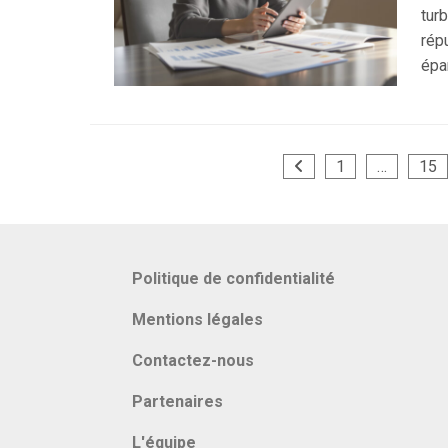
tur
répu
épa
Pagination
1
…
15
des
publications
Politique de confidentialité
Mentions légales
Contactez-nous
Partenaires
L'équipe