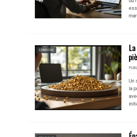
du r
esse
mar
La
EPARGNE
pi
PUBL
Un 
la p
ave
init
Ép