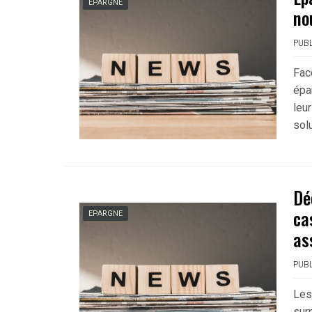
EPARGNE
no
PUBL
Fac
épar
leu
sol
Dé
ca
EPARGNE
as
PUBL
Les
sur