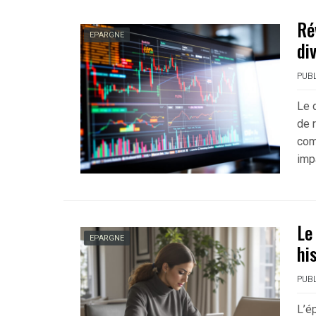
Ré
EPARGNE
di
PUBL
Le 
de 
com
imp
Le
EPARGNE
hi
PUBL
L’é