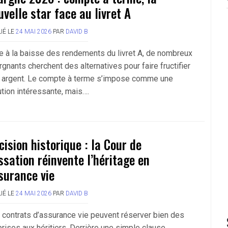
uvelle star face au livret A
IÉ LE
24 MAI 2026
PAR
DAVID B
e à la baisse des rendements du livret A, de nombreux
gnants cherchent des alternatives pour faire fructifier
r argent. Le compte à terme s’impose comme une
ution intéressante, mais….
cision historique : la Cour de
ssation réinvente l’héritage en
surance vie
IÉ LE
24 MAI 2026
PAR
DAVID B
 contrats d’assurance vie peuvent réserver bien des
prises aux héritiers. Derrière une simple clause