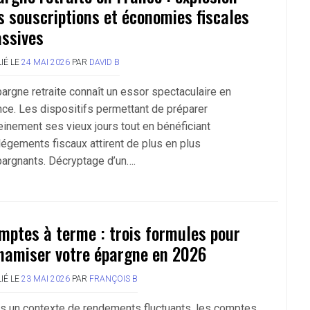
s souscriptions et économies fiscales
ssives
IÉ LE
24 MAI 2026
PAR
DAVID B
pargne retraite connaît un essor spectaculaire en
nce. Les dispositifs permettant de préparer
einement ses vieux jours tout en bénéficiant
llégements fiscaux attirent de plus en plus
pargnants. Décryptage d’un….
mptes à terme : trois formules pour
namiser votre épargne en 2026
IÉ LE
23 MAI 2026
PAR
FRANÇOIS B
s un contexte de rendements fluctuants, les comptes