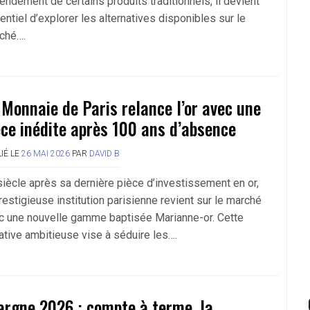
endement de certains produits traditionnels, il devient
ntiel d’explorer les alternatives disponibles sur le
ché….
 Monnaie de Paris relance l’or avec une
èce inédite après 100 ans d’absence
IÉ LE
26 MAI 2026
PAR
DAVID B
siècle après sa dernière pièce d’investissement en or,
restigieuse institution parisienne revient sur le marché
c une nouvelle gamme baptisée Marianne-or. Cette
iative ambitieuse vise à séduire les….
argne 2026 : compte à terme, la