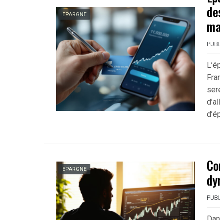
de
EPARGNE
ma
PUBL
L’é
Fra
ser
d’a
d’é
Co
EPARGNE
dy
PUBL
Dan