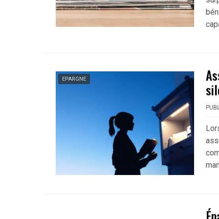
béné
cap
As
EPARGNE
si
PUBL
Lor
ass
com
man
Ép