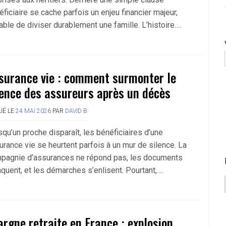
ficiaire se cache parfois un enjeu financier majeur,
able de diviser durablement une famille. L’histoire….
surance vie : comment surmonter le
lence des assureurs après un décès
IÉ LE
24 MAI 2026
PAR
DAVID B
squ’un proche disparaît, les bénéficiaires d’une
urance vie se heurtent parfois à un mur de silence. La
pagnie d’assurances ne répond pas, les documents
quent, et les démarches s’enlisent. Pourtant,….
argne retraite en France : explosion