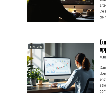
à t
Ces
de 
Eu
op
EPARGNE
PUBL
Dan
doiv
entr
str
cont