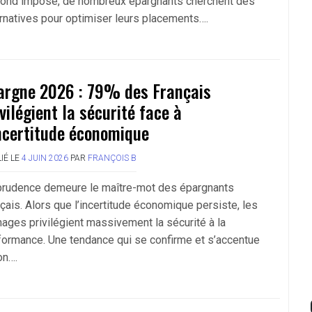
fond imposé, de nombreux épargnants cherchent des
ernatives pour optimiser leurs placements….
argne 2026 : 79% des Français
ivilégient la sécurité face à
incertitude économique
IÉ LE
4 JUIN 2026
PAR
FRANÇOIS B
prudence demeure le maître-mot des épargnants
nçais. Alors que l’incertitude économique persiste, les
ages privilégient massivement la sécurité à la
formance. Une tendance qui se confirme et s’accentue
on….