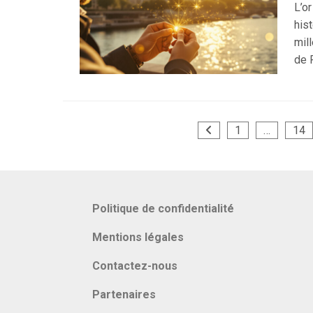
L’o
hist
mil
de P
Pagination
1
…
14
des
publications
Politique de confidentialité
Mentions légales
Contactez-nous
Partenaires