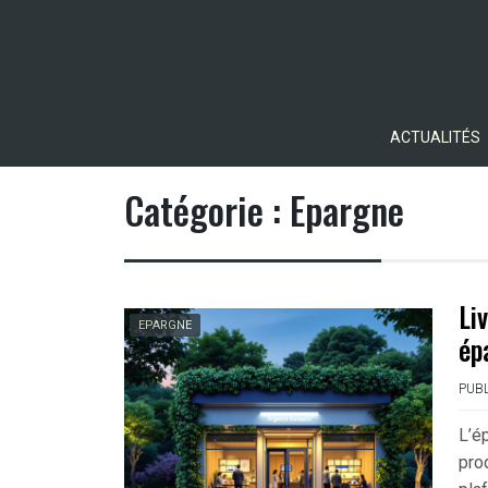
Skip
to
content
ACTUALITÉS
Catégorie :
Epargne
Li
EPARGNE
ép
PUBL
L’é
pro