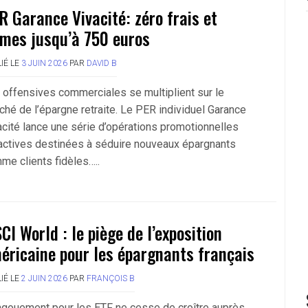
R Garance Vivacité: zéro frais et
imes jusqu’à 750 euros
IÉ LE
3 JUIN 2026
PAR
DAVID B
 offensives commerciales se multiplient sur le
ché de l’épargne retraite. Le PER individuel Garance
acité lance une série d’opérations promotionnelles
ractives destinées à séduire nouveaux épargnants
me clients fidèles…..
CI World : le piège de l’exposition
éricaine pour les épargnants français
IÉ LE
2 JUIN 2026
PAR
FRANÇOIS B
ngouement pour les ETF ne cesse de croître auprès