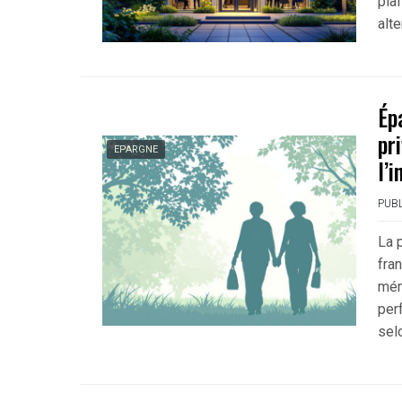
pla
alt
Ép
pr
EPARGNE
l’
PUBL
La 
fra
mén
per
sel