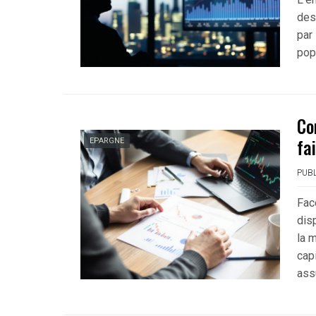
des
par
pop
Co
fa
EPARGNE
PUBL
Fac
dis
la m
cap
ass