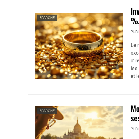
In
%,
EPARGNE
PUBL
Le 
exc
d’i
les 
et l
Mo
EPARGNE
se
PUBL