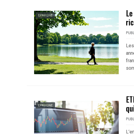
Le
EPARGNE
ri
PUBL
Les
ann
fra
som
ET
qu
EPARGNE
PUBL
L’e