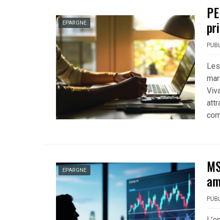
PE
pr
EPARGNE
PUBL
Les
mar
Viv
att
com
MS
EPARGNE
am
PUBL
L’e