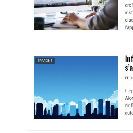
cro
ins
d’ac
l’ap
In
EPARGNE
s’
PUBL
L’é
Alo
l’in
aut