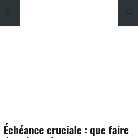
Skip
to
content
Échéance cruciale : que faire