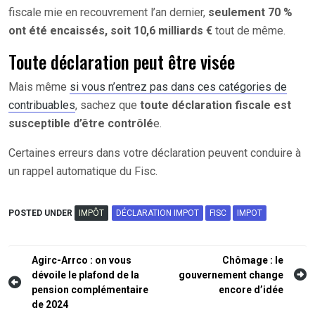
fiscale mie en recouvrement l’an dernier,
seulement 70 %
ont été encaissés, soit 10,6 milliards €
tout de même.
Toute déclaration peut être visée
Mais même
si vous n’entrez pas dans ces catégories de
contribuables
, sachez que
toute déclaration fiscale est
susceptible d’être contrôlé
e.
Certaines erreurs dans votre déclaration peuvent conduire à
un rappel automatique du Fisc.
POSTED UNDER
IMPÔT
DÉCLARATION IMPOT
FISC
IMPOT
Navigation
Agirc-Arrco : on vous
Chômage : le
dévoile le plafond de la
gouvernement change
de
pension complémentaire
encore d’idée
l’article
de 2024