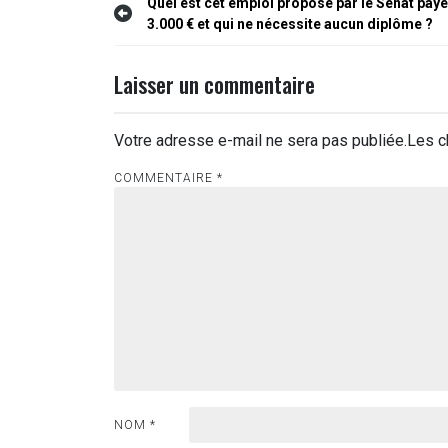
Navigation
Quel est cet emploi proposé par le Sénat payé
3.000 € et qui ne nécessite aucun diplôme ?
de
l’article
Laisser un commentaire
Votre adresse e-mail ne sera pas publiée.
Les c
COMMENTAIRE
*
NOM
*