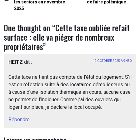
les seniors en novembre
de faire polémique
l’article
2025
One thought on “
Cette taxe oubliée refait
surface : elle va piéger de nombreux
propriétaires
”
HEITZ
dit :
19 OCTOBRE 2025 À 9H30
Cette taxe ne tient pas compte de l’état du logement. S’il
est en réfection suite à des locataires démolisseurs ou
à cause d’une isolation thermique en cours, aucune case
ne permet de l’indiquer. Comme j’ai des ouvriers qui
logent sur place, je déclare le local occupé.
Répondre
Laisser un commentaire