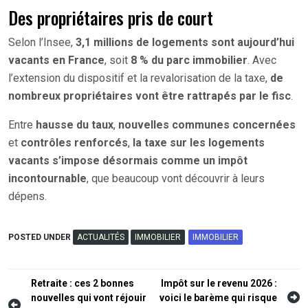
Des propriétaires pris de court
Selon l’Insee,
3,1 millions de logements sont aujourd’hui
vacants en France
, soit
8 % du parc immobilier
. Avec
l’extension du dispositif et la revalorisation de la taxe,
de
nombreux propriétaires vont être rattrapés par le fisc
.
Entre
hausse du taux
,
nouvelles communes concernées
et
contrôles renforcés
,
la taxe sur les logements
vacants s’impose désormais comme un impôt
incontournable
, que beaucoup vont découvrir à leurs
dépens.
POSTED UNDER
ACTUALITÉS
IMMOBILIER
IMMOBILIER
Navigation
Retraite : ces 2 bonnes
Impôt sur le revenu 2026 :
nouvelles qui vont réjouir
voici le barème qui risque
de