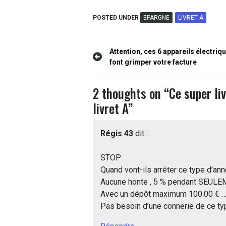
POSTED UNDER
EPARGNE
LIVRET A
Navigation
Attention, ces 6 appareils électriq
font grimper votre facture
de
l’article
2 thoughts on “
Ce super li
livret A
”
Régis 43
dit :
STOP .
Quand vont-ils arrêter ce type d’ann
Aucune honte , 5 % pendant SEULEM
Avec un dépôt maximum 100.00 € …
Pas besoin d’une connerie de ce ty