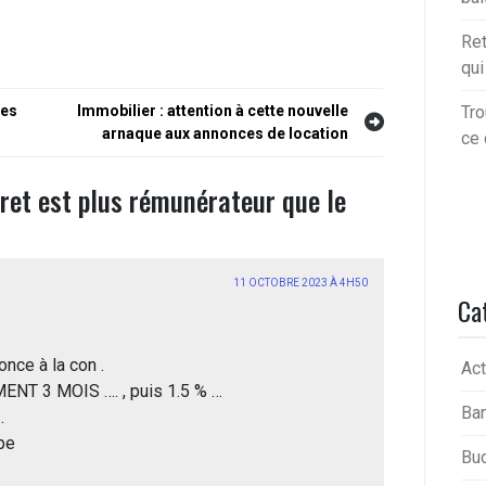
Ret
qu
ues
Immobilier : attention à cette nouvelle
Tro
arnaque aux annonces de location
ce 
vret est plus rémunérateur que le
11 OCTOBRE 2023 À 4H50
Ca
once à la con .
Act
ENT 3 MOIS …. , puis 1.5 % …
Ba
.
pe
Bu