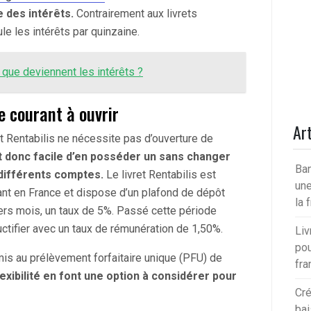
e des intérêts.
Contrairement aux livrets
le les intérêts par quinzaine.
: que deviennent les intérêts ?
e courant à ouvrir
Art
ret Rentabilis ne nécessite pas d’ouverture de
st donc facile d’en posséder un sans changer
Ban
 différents comptes.
Le livret Rentabilis est
une
nt en France et dispose d’un plafond de dépôt
la 
rs mois, un taux de 5%. Passé cette période
uctifier avec un taux de rémunération de 1,50%.
Liv
pou
umis au prélèvement forfaitaire unique (PFU) de
fra
exibilité en font une option à considérer pour
Cré
bai