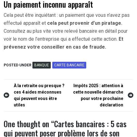
Un paiement inconnu apparaît
Cela peut être inquiétant : un paiement que vous n’avez pas
effectué apparaît et
cela peut provenir d’un piratage.
Consultez au plus vite votre relevé bancaire en détail pour
voir le nom de l’entreprise qui a effectué cette action.
Et
prévenez votre conseiller en cas de fraude.
POSTED UNDER
BANQUE
CARTE BANCAIRE
Navigation
À la retraite ou presque ?
Impôts 2025 : attention à
ces 4 aides méconnues
cette nouvelle démarche
de
qui peuvent vous être
pour votre prochaine
l’article
utiles
déclaration
One thought on “
Cartes bancaires : 5 cas
qui peuvent poser problème lors de son