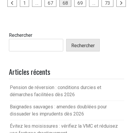
Pagination
1
…
67
68
69
…
73
des
publications
Rechercher
Rechercher
Articles récents
Pension de réversion : conditions durcies et
démarches facilitées dès 2026
Baignades sauvages : amendes doublées pour
dissuader les imprudents dès 2026
Évitez les moisissures : vérifiez la VMC et réduisez