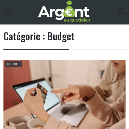
Skip
to
content
Catégorie :
Budget
BUDGET