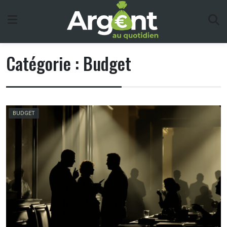
Skip
to
content
Catégorie :
Budget
BUDGET