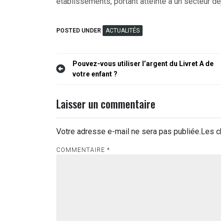
établissements, portant atteinte à un secteur déjà
POSTED UNDER
ACTUALITÉS
Navigation
Pouvez-vous utiliser l’argent du Livret A de
votre enfant ?
de
l’article
Laisser un commentaire
Votre adresse e-mail ne sera pas publiée.
Les c
COMMENTAIRE
*