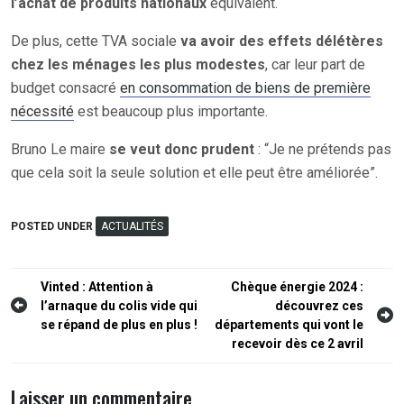
l’achat de produits nationaux
équivalent.
De plus, cette TVA sociale
va avoir des effets délétères
chez les ménages les plus modestes
, car leur part de
budget consacré
en consommation de biens de première
nécessité
est beaucoup plus importante.
Bruno Le maire
se veut donc prudent
: “Je ne prétends pas
que cela soit la seule solution et elle peut être améliorée”.
POSTED UNDER
ACTUALITÉS
Navigation
Vinted : Attention à
Chèque énergie 2024 :
l’arnaque du colis vide qui
découvrez ces
de
se répand de plus en plus !
départements qui vont le
l’article
recevoir dès ce 2 avril
Laisser un commentaire