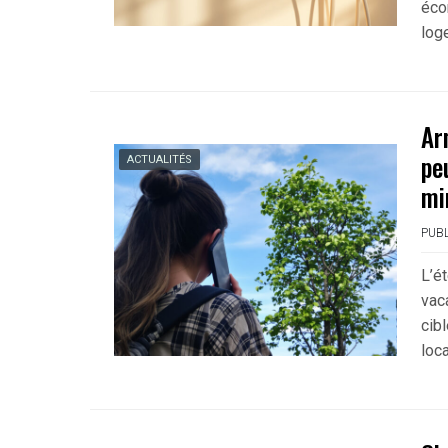
éco
log
Ar
pe
ACTUALITÉS
mi
PUBL
L’é
vaca
cib
loc