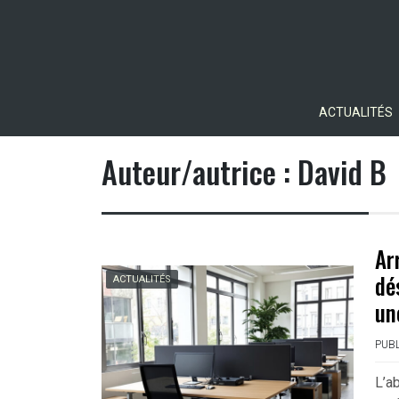
Skip
to
content
ACTUALITÉS
Auteur/autrice :
David B
Ar
dé
ACTUALITÉS
un
PUBL
L’a