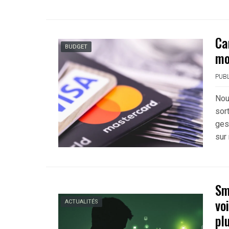
Ca
BUDGET
mo
PUBL
Nou
sort
ges
sur
Sm
vo
ACTUALITÉS
pl