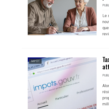
PUBL
Le 
nou
que 
revi
Ta
IMPÔT
at
PUBL
Alor
rés
pro
mil