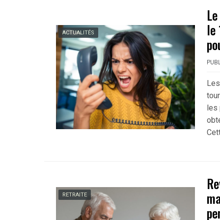
Le
le
ACTUALITÉS
po
PUBL
Les
tou
les
obt
Cet
Re
ma
RETRAITE
pe