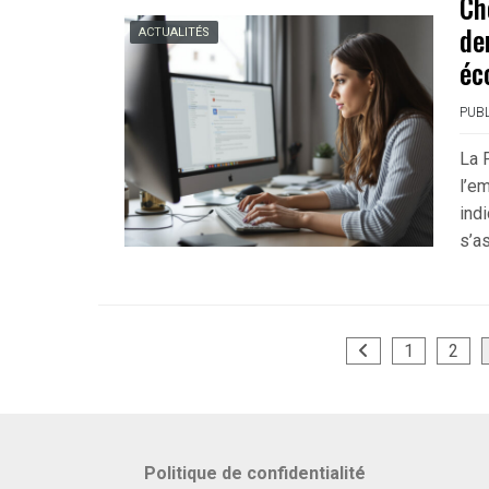
Ch
de
ACTUALITÉS
éc
PUBL
La 
l’em
ind
s’a
Pagination
1
2
des
publications
Politique de confidentialité