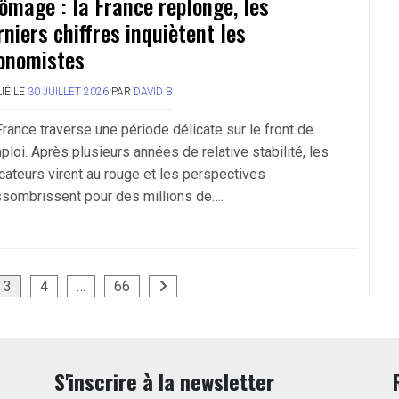
ômage : la France replonge, les
rniers chiffres inquiètent les
onomistes
IÉ LE
30 JUILLET 2026
PAR
DAVID B
France traverse une période délicate sur le front de
ploi. Après plusieurs années de relative stabilité, les
icateurs virent au rouge et les perspectives
ssombrissent pour des millions de….
3
4
…
66
S'inscrire à la newsletter