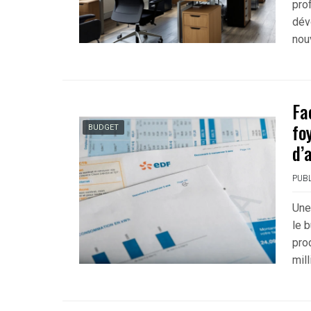
pro
dévo
nou
Fa
fo
BUDGET
d’
PUBL
Une
le 
proc
mil