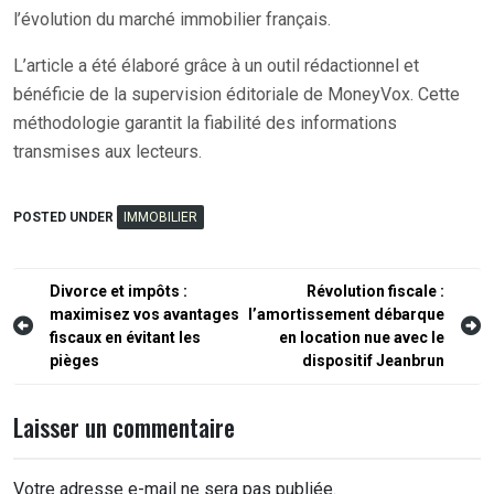
l’évolution du marché immobilier français.
L’article a été élaboré grâce à un outil rédactionnel et
bénéficie de la supervision éditoriale de MoneyVox. Cette
méthodologie garantit la fiabilité des informations
transmises aux lecteurs.
POSTED UNDER
IMMOBILIER
Navigation
Divorce et impôts :
Révolution fiscale :
maximisez vos avantages
l’amortissement débarque
de
fiscaux en évitant les
en location nue avec le
l’article
pièges
dispositif Jeanbrun
Laisser un commentaire
Votre adresse e-mail ne sera pas publiée.