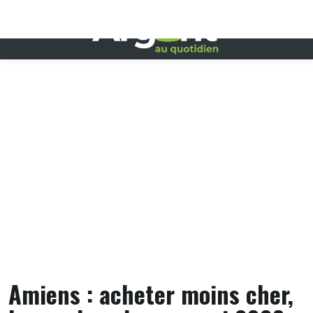
Skip
to
content
Amiens : acheter moins cher,