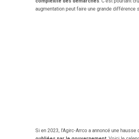
complexité des démarches
. C’est pourtant c
augmentation peut faire une grande différence s
Si en 2023, l’Agirc-Arrco a annoncé une hausse 
oubliées par le gouvernement
. Voici le calen