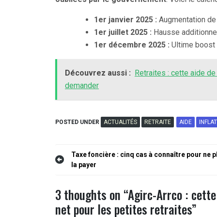
1er janvier 2025 :
Augmentation de 
1er juillet 2025 :
Hausse additionnell
1er décembre 2025 :
Ultime boost 
Découvrez aussi :
Retraites : cette aide d
demander
POSTED UNDER
ACTUALITÉS
RETRAITE
AIDE
INFLA
Navigation
Taxe foncière : cinq cas à connaître pour ne p
la payer
de
l’article
3 thoughts on “
Agirc-Arrco : cett
net pour les petites retraites
”