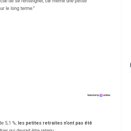
rucial de se renseigner, car même une petite
ur le long terme.”
de 5,1 %,
les petites retraites n’ont pas été
drier qui devrait être retenu :