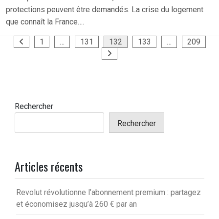
protections peuvent être demandés. La crise du logement
que connaît la France….
Pagination
1
…
131
132
133
…
209
des
publications
Rechercher
Rechercher
Articles récents
Revolut révolutionne l’abonnement premium : partagez
et économisez jusqu’à 260 € par an