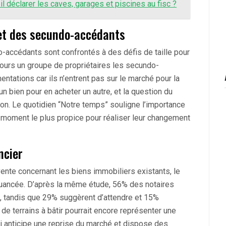
il déclarer les caves, garages et piscines au fisc ?
et des secundo-accédants
mo-accédants sont confrontés à des défis de taille pour
oujours un groupe de propriétaires les secundo-
tations car ils n’entrent pas sur le marché pour la
n bien pour en acheter un autre, et la question du
ion. Le quotidien “Notre temps” souligne l’importance
e moment le plus propice pour réaliser leur changement
ncier
vente concernant les biens immobiliers existants, le
nuancée. D’après la même étude, 56% des notaires
ns, tandis que 29% suggèrent d’attendre et 15%
de terrains à bâtir pourrait encore représenter une
ci anticipe une reprise du marché et dispose des