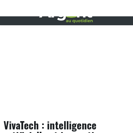
Skip
to
content
VivaTech : intelligence