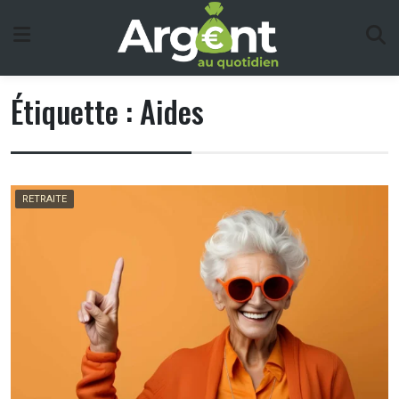
Skip
to
content
Étiquette :
Aides
RETRAITE