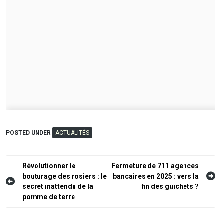
POSTED UNDER
ACTUALITÉS
Navigation
Révolutionner le
Fermeture de 711 agences
bouturage des rosiers : le
bancaires en 2025 : vers la
de
secret inattendu de la
fin des guichets ?
l’article
pomme de terre