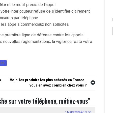
lète
et le motif précis de l’appel
otre interlocuteur refuse de s’identifier clairement
caires par téléphone
ter les appels commerciaux non sollicités
une première ligne de défense contre les appels
es nouvelles réglementations, la vigilance reste votre
QUE
s
Voici les produits les plus achetés en France…
vous en avez combien chez vous ?
iche sur votre téléphone, méfiez-vous
”
1 MARS 2026 À 15H55