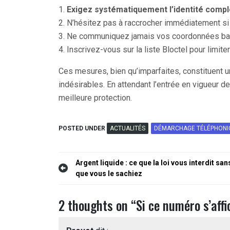
1.
Exigez systématiquement l’identité comp
2. N’hésitez pas à raccrocher immédiatement si v
3. Ne communiquez jamais vos coordonnées ban
4. Inscrivez-vous sur la liste Bloctel pour limi
Ces mesures, bien qu’imparfaites, constituent 
indésirables. En attendant l’entrée en vigueur d
meilleure protection.
POSTED UNDER
ACTUALITÉS
DÉMARCHAGE TÉLÉPHONI
Navigation
Argent liquide : ce que la loi vous interdit san
que vous le sachiez
de
l’article
2 thoughts on “
Si ce numéro s’aff