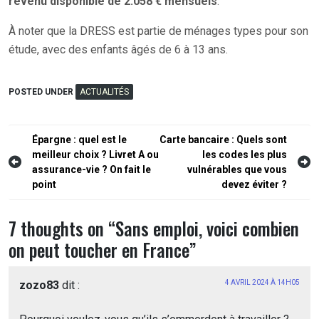
revenu disponible de 2.058 € mensuels
.
À noter que la DRESS est partie de ménages types pour son
étude, avec des enfants âgés de 6 à 13 ans.
POSTED UNDER
ACTUALITÉS
Navigation
Épargne : quel est le
Carte bancaire : Quels sont
meilleur choix ? Livret A ou
les codes les plus
de
assurance-vie ? On fait le
vulnérables que vous
l’article
point
devez éviter ?
7 thoughts on “
Sans emploi, voici combien
on peut toucher en France
”
zozo83
dit :
4 AVRIL 2024 À 14H05