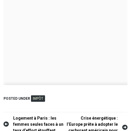
POSTED UNDER
IMPÔT
Navigation
Logement à Paris : les
Crise énergétique :
femmes seules faces à un
l’Europe prête à adopter le
de
taux d’effort étouffant
carburant américain pour