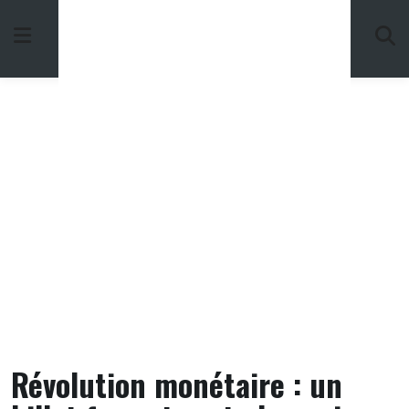
Skip
to
content
Révolution monétaire : un