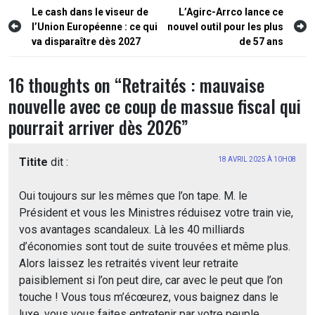
Navigation
Le cash dans le viseur de
L’Agirc-Arrco lance ce
l’Union Européenne : ce qui
nouvel outil pour les plus
de
va disparaître dès 2027
de 57 ans
l’article
16 thoughts on “
Retraités : mauvaise
nouvelle avec ce coup de massue fiscal qui
pourrait arriver dès 2026
”
Titite
dit :
18 AVRIL 2025 À 10H08
Oui toujours sur les mêmes que l’on tape. M. le
Président et vous les Ministres réduisez votre train vie,
vos avantages scandaleux. Là les 40 milliards
d’économies sont tout de suite trouvées et même plus.
Alors laissez les retraités vivent leur retraite
paisiblement si l’on peut dire, car avec le peut que l’on
touche ! Vous tous m’écœurez, vous baignez dans le
luxe, vous vous faites entretenir par votre peuple,