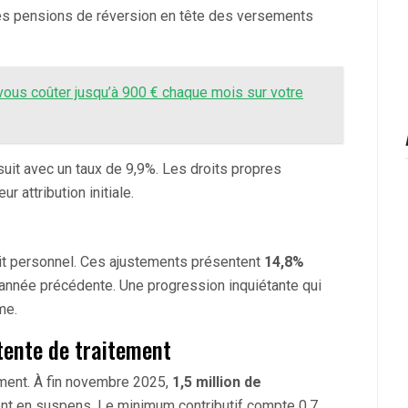
les pensions de réversion en tête des versements
 vous coûter jusqu’à 900 € chaque mois sur votre
suit avec un taux de 9,9%. Les droits propres
r attribution initiale.
oit personnel. Ces ajustements présentent
14,8%
l’année précédente. Une progression inquiétante qui
me.
tente de traitement
ment. À fin novembre 2025,
1,5 million de
ent en suspens. Le minimum contributif compte 0,7