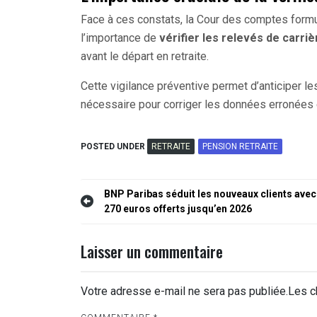
Face à ces constats, la Cour des comptes formu
l’importance de
vérifier les relevés de carriè
avant le départ en retraite.
Cette vigilance préventive permet d’anticiper le
nécessaire pour corriger les données erronées et
POSTED UNDER
RETRAITE
PENSION RETRAITE
Navigation
BNP Paribas séduit les nouveaux clients avec
270 euros offerts jusqu’en 2026
de
l’article
Laisser un commentaire
Votre adresse e-mail ne sera pas publiée.
Les c