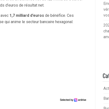
Err
rds d’euros de résultat net.
vér
vos
u avec
1,7 milliard d’euros
de bénéfice. Ces
ense qui anime le secteur bancaire hexagonal.
202
cha
am
Ca
Act
Ba
Bu