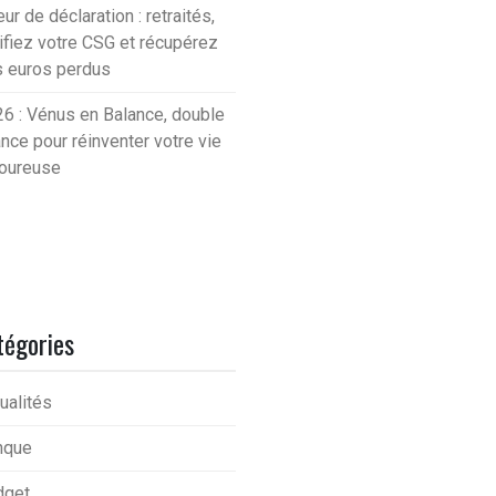
eur de déclaration : retraités,
ifiez votre CSG et récupérez
 euros perdus
6 : Vénus en Balance, double
nce pour réinventer votre vie
oureuse
tégories
ualités
nque
dget