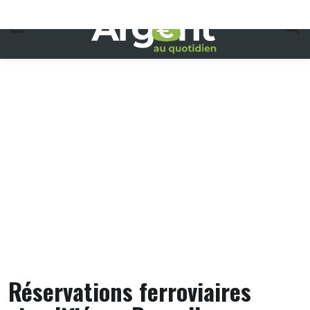
Skip
to
content
Réservations ferroviaires