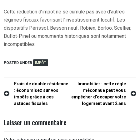
Cette réduction d’impôt ne se cumule pas avec d’autres
régimes fiscaux favorisant l’investissement locatif. Les
dispositifs Périssol, Besson neuf, Robien, Borloo, Scellier,
Duflot-Pinel ou monuments historiques sont notamment
incompatibles.
POSTED UNDER
IMPÔT
Navigation
Frais de double résidence
Immobilier : cette règle
: économisez sur vos
méconnue peut vous
de
impôts grâce à ces
empêcher d’occuper votre
l’article
astuces fiscales
logement avant 2 ans
Laisser un commentaire
Votre adresse e-mail ne sera pas publiée.