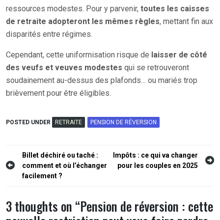
ressources modestes. Pour y parvenir,
toutes les caisses
de retraite adopteront les mêmes règles
, mettant fin aux
disparités entre régimes.
Cependant, cette uniformisation risque de
laisser de côté
des veufs et veuves modestes
qui se retrouveront
soudainement au-dessus des plafonds… ou mariés trop
brièvement pour être éligibles.
POSTED UNDER
RETRAITE
PENSION DE RÉVERSION
Navigation
Billet déchiré ou taché :
Impôts : ce qui va changer
comment et où l’échanger
pour les couples en 2025
de
facilement ?
l’article
3 thoughts on “
Pension de réversion : cette