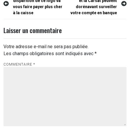
disparition de ce logo va
et la Carsat peuvent
de
vous faire payer plus cher
dorénavant surveiller
l’article
à la caisse
votre compte en banque
Laisser un commentaire
Votre adresse e-mail ne sera pas publiée.
Les champs obligatoires sont indiqués avec
*
COMMENTAIRE
*