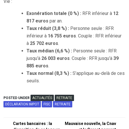
Vie :
Exonération totale (0 %) :
RFR inférieur à
12
817 euros
par an.
Taux réduit (3,8 %) :
Personne seule : RFR
inférieur à
16 755 euros
. Couple : RFR inférieur
à
25 702 euros
.
Taux médian (6,6 %) :
Personne seule : RFR
jusqu’à
26 003 euros
. Couple : RFR jusqu’à
39
885 euros
.
Taux normal (8,3 %) :
S’applique au-delà de ces
seuils.
POSTED UNDER
ACTUALITÉS
RETRAITE
DÉCLARATION IMPOT
FISC
RETRAITE
Navigation
Cartes bancaires : la
Mauvaise nouvelle, la Cnav