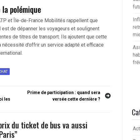
 la polémique
fut
Inf
ATP et Île-de-France Mobilités rappellent que
ret
rd est de dépanner les voyageurs et soulignent
mie
ntes de titres de transport. Ils ajoutent que cette
la nécessité d’offrir un service adapté et efficace
Ass
ernational.
hab
fré
CHAT
Prime de participation : quand sera
i les
versée cette dernière ?
Ca
 prix du ticket de bus va aussi
Act
Paris
”