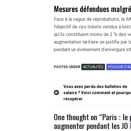
Mesures défendues malgré
Face à la vague de réprobations, la R
l’objectif de ces tickets vendus à bo
qu’ils constituent moins de 2 % des ve
augmentation tarifaire se justifie par 
pendant un événement d’envergure int
POSTED UNDER
ACTUALITÉS
POUVOIR D'A
Navigation
Vous avez perdu des bulletins de
salaire ? Voici comment et pourquo
de
récupérer
l’article
One thought on “
Paris : le
augmenter pendant les JO 