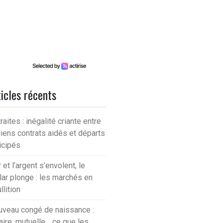
icles récents
raites : inégalité criante entre
iens contrats aidés et départs
icipés
r et l’argent s’envolent, le
lar plonge : les marchés en
llition
veau congé de naissance :
aire, mutuelle… ce que les