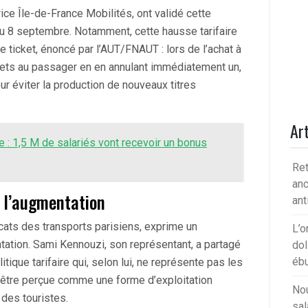
rice Île-de-France Mobilités, ont validé cette
 au 8 septembre. Notamment, cette hausse tarifaire
ticket, énoncé par l’AUT/FNAUT : lors de l’achat à
ckets au passager en en annulant immédiatement un,
r éviter la production de nouveaux titres
Art
 : 1,5 M de salariés vont recevoir un bonus
Ret
anc
à l’augmentation
ant
cats des transports parisiens, exprime un
L’o
tation. Sami Kennouzi, son représentant, a partagé
dol
ébu
ique tarifaire qui, selon lui, ne représente pas les
it être perçue comme une forme d’exploitation
Nou
 des touristes.
sal