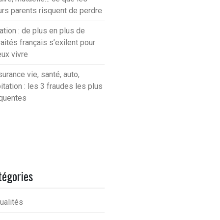
urs parents risquent de perdre
lation : de plus en plus de
raités français s’exilent pour
ux vivre
urance vie, santé, auto,
itation : les 3 fraudes les plus
quentes
tégories
ualités