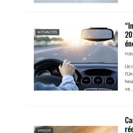
“I
20
ACTUALITÉS
én
PUBL
Un 
l’U
heu
va…
Ca
ré
BANQUE