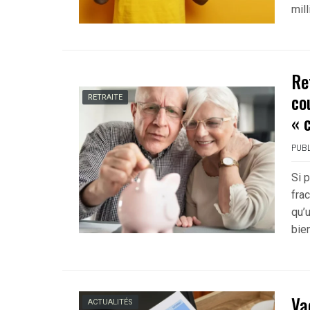
mill
Re
co
RETRAITE
« 
PUBL
Si p
fra
qu’
bie
Va
ACTUALITÉS