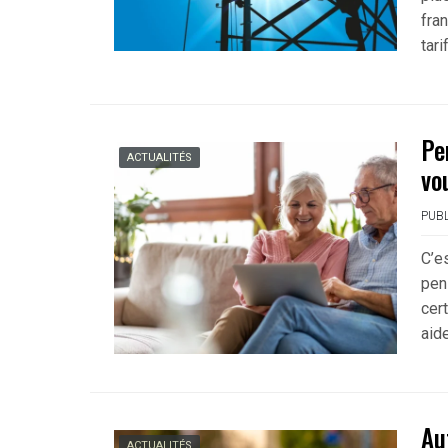
fra
tari
Pe
ACTUALITÉS
vo
PUBL
C’es
pens
cer
aide
Au
ACTUALITÉS