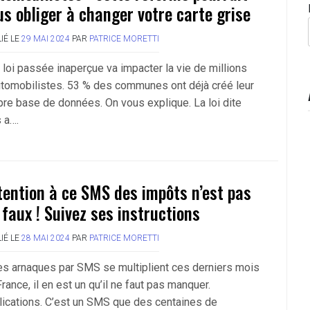
us obliger à changer votre carte grise
IÉ LE
29 MAI 2024
PAR
PATRICE MORETTI
 loi passée inaperçue va impacter la vie de millions
utomobilistes. 53 % des communes ont déjà créé leur
pre base de données. On vous explique. La loi dite
 a….
tention à ce SMS des impôts n’est pas
 faux ! Suivez ses instructions
IÉ LE
28 MAI 2024
PAR
PATRICE MORETTI
les arnaques par SMS se multiplient ces derniers mois
rance, il en est un qu’il ne faut pas manquer.
lications. C’est un SMS que des centaines de