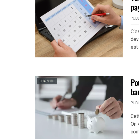
pa
PUBL
C’e
dev
est-
Po
EPARGNE
ba
PUBL
Cet
On 
com