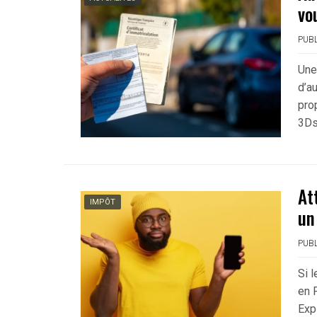
vo
PUBL
Une
d’a
pro
3Ds
At
IMPÔT
un
PUBL
Si 
en F
Exp