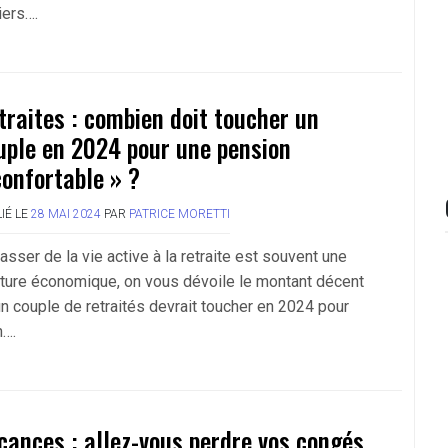
iers….
traites : combien doit toucher un
uple en 2024 pour une pension
confortable » ?
IÉ LE
28 MAI 2024
PAR
PATRICE MORETTI
asser de la vie active à la retraite est souvent une
cture économique, on vous dévoile le montant décent
un couple de retraités devrait toucher en 2024 pour
n….
cances : allez-vous perdre vos congés