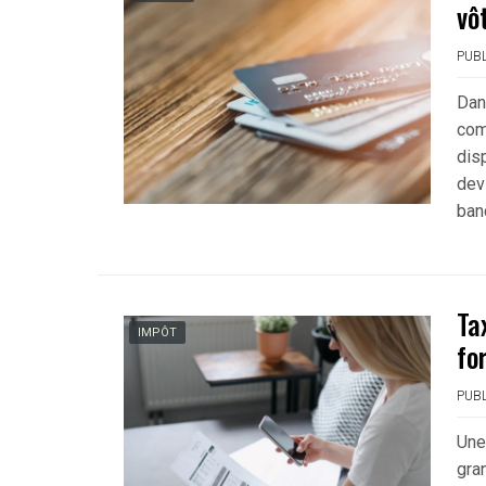
vô
PUBL
Dan
com
dis
dev
ban
Ta
IMPÔT
fo
PUBL
Une
gra