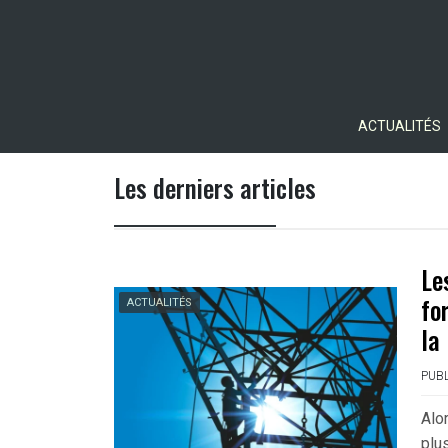
Skip
to
content
ACTUALITÉS
Les derniers articles
Le
fo
ACTUALITÉS
la
PUBL
Alo
plu