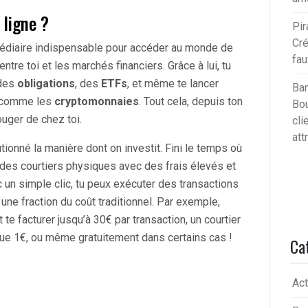
 ligne ?
Pir
Cré
rmédiaire indispensable pour accéder au monde de
fau
tre toi et les marchés financiers. Grâce à lui, tu
 des
obligations
, des
ETFs
, et même te lancer
Ban
s comme les
cryptomonnaies
. Tout cela, depuis ton
Bou
uger de chez toi.
cli
att
onné la manière dont on investit. Fini le temps où
des courtiers physiques avec des frais élevés et
 un simple clic, tu peux exécuter des transactions
une fraction du coût traditionnel. Par exemple,
te facturer jusqu’à 30€ par transaction, un courtier
 que 1€, ou même gratuitement dans certains cas !
Ca
Act