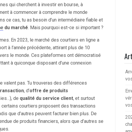
nes qui cherchent à investir en bourse, à
plement à commencer à comprendre le monde
ans ce cas, tu as besoin d’un intermédiaire fiable et
ne
du marché
. Mais pourquoi est-ce si important ?
êmes. En 2023, le marché des courtiers en ligne a
rt à l’année précédente, attirant plus de 10
Art
ravers le monde. Ces plateformes ont démocratisé
ettant à quiconque disposant d’une connexion
Arr
vos
se valent pas. Tu trouveras des différences
transaction
, d’
offre de produits
Err
vér
aies…), de
qualité du service client
, et surtout
vos
, certains courtiers proposent des transactions
ndis que d’autres peuvent facturer bien plus. De
202
ndue de produits financiers, alors que d’autres se
cha
ques.
am