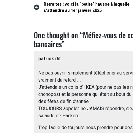
Navigation
Retraites : voici la “petite” hausse à laquelle
s’attendre au 1er janvier 2025
de
l’article
One thought on “
Méfiez-vous de ce
bancaires
”
patrick
dit :
Ne pas ouvrir, simplement téléphoner au service
vraiment du retard…….
J’attendais un colis d’ IKEA (pour ne pas les n
chonopost et la personne qui était au bout du f
des fêtes de fin d’année.
TOUJOURS appeler, ne JAMAIS répondre, c’est 
salauds de Hackers.
Trop facile de toujours nous prendre pour de