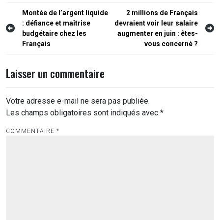
Navigation
Montée de l’argent liquide
2 millions de Français
: défiance et maîtrise
devraient voir leur salaire
de
budgétaire chez les
augmenter en juin : êtes-
l’article
Français
vous concerné ?
Laisser un commentaire
Votre adresse e-mail ne sera pas publiée.
Les champs obligatoires sont indiqués avec
*
COMMENTAIRE
*