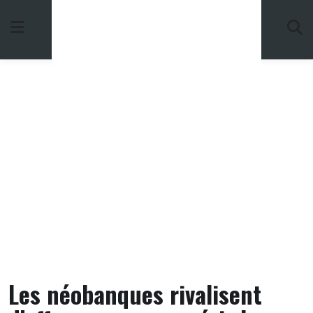
Skip
to
content
Les néobanques rivalisent