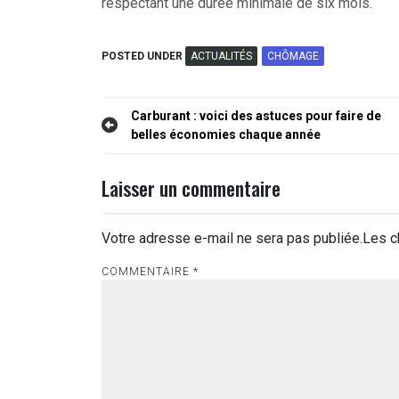
respectant une durée minimale de six mois.
POSTED UNDER
ACTUALITÉS
CHÔMAGE
Navigation
Carburant : voici des astuces pour faire de
belles économies chaque année
de
l’article
Laisser un commentaire
Votre adresse e-mail ne sera pas publiée.
Les c
COMMENTAIRE
*