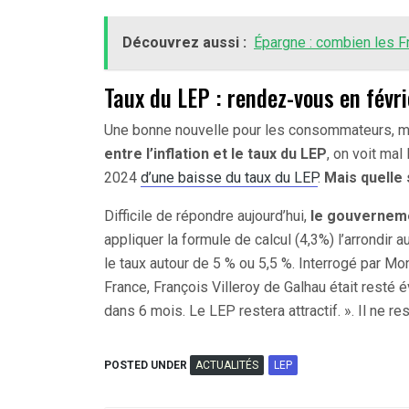
Découvrez aussi :
Épargne : combien les F
Taux du LEP : rendez-vous en févr
Une bonne nouvelle pour les consommateurs, m
entre l’inflation et le taux du LEP
, on voit ma
2024
d’une baisse du taux du LEP
.
Mais quelle 
Difficile de répondre aujourd’hui,
le gouverneme
appliquer la formule de calcul (4,3%) l’arrondir a
le taux autour de 5 % ou 5,5 %. Interrogé par Mo
France, François Villeroy de Galhau était resté é
dans 6 mois. Le LEP restera attractif. ». Il ne re
POSTED UNDER
ACTUALITÉS
LEP