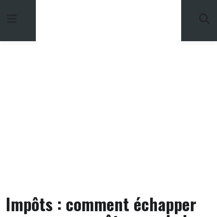
Skip
to
content
Impôts : comment échapper