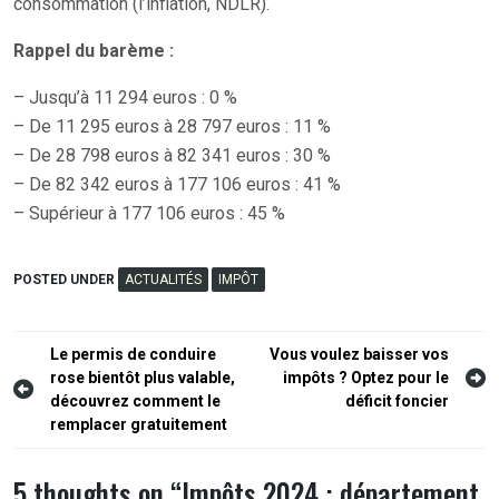
consommation (l’inflation, NDLR).
Rappel du barème :
– Jusqu’à 11 294 euros : 0 %
– De 11 295 euros à 28 797 euros : 11 %
– De 28 798 euros à 82 341 euros : 30 %
– De 82 342 euros à 177 106 euros : 41 %
– Supérieur à 177 106 euros : 45 %
POSTED UNDER
ACTUALITÉS
IMPÔT
Navigation
Le permis de conduire
Vous voulez baisser vos
rose bientôt plus valable,
impôts ? Optez pour le
de
découvrez comment le
déficit foncier
l’article
remplacer gratuitement
5 thoughts on “
Impôts 2024 : département