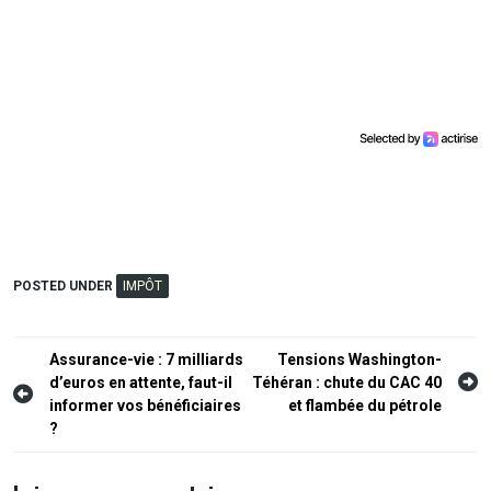
POSTED UNDER
IMPÔT
Navigation
Assurance-vie : 7 milliards
Tensions Washington-
d’euros en attente, faut-il
Téhéran : chute du CAC 40
de
informer vos bénéficiaires
et flambée du pétrole
l’article
?