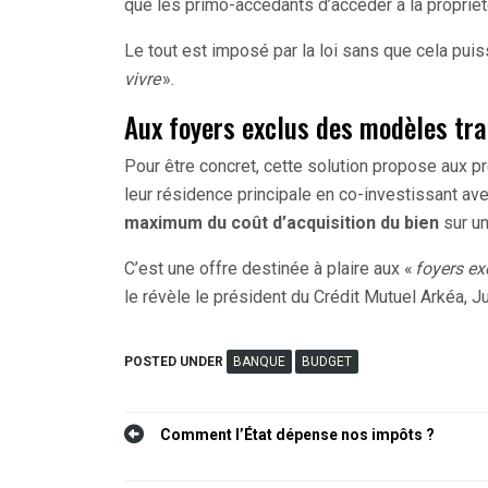
que les primo-accédants d’accéder à la propriété
Le tout est imposé par la loi sans que cela puiss
vivre
».
Aux foyers exclus des modèles tra
Pour être concret, cette solution propose aux p
leur résidence principale en co-investissant av
maximum du coût d’acquisition du bien
sur un
C’est une offre destinée à plaire aux «
foyers ex
le révèle le président du Crédit Mutuel Arkéa, J
POSTED UNDER
BANQUE
BUDGET
Navigation
Comment l’État dépense nos impôts ?
de