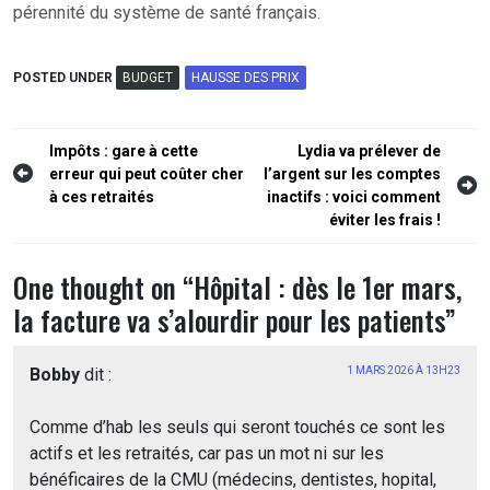
pérennité du système de santé français.
POSTED UNDER
BUDGET
HAUSSE DES PRIX
Navigation
Impôts : gare à cette
Lydia va prélever de
erreur qui peut coûter cher
l’argent sur les comptes
de
à ces retraités
inactifs : voici comment
l’article
éviter les frais !
One thought on “
Hôpital : dès le 1er mars,
la facture va s’alourdir pour les patients
”
Bobby
dit :
1 MARS 2026 À 13H23
Comme d’hab les seuls qui seront touchés ce sont les
actifs et les retraités, car pas un mot ni sur les
bénéficaires de la CMU (médecins, dentistes, hopital,