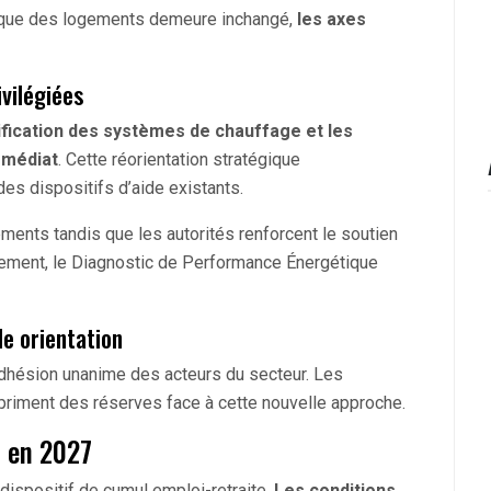
tique des logements demeure inchangé,
les axes
ivilégiées
rification des systèmes de chauffage et les
mmédiat
. Cette réorientation stratégique
es dispositifs d’aide existants.
ements tandis que les autorités renforcent le soutien
èlement, le Diagnostic de Performance Énergétique
le orientation
adhésion unanime des acteurs du secteur. Les
priment des réserves face à cette nouvelle approche.
t en 2027
ispositif de cumul emploi-retraite.
Les conditions