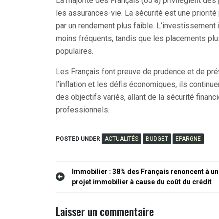
La majorité des Français (65%) privilégient des
les assurances-vie. La sécurité est une priorit
par un rendement plus faible. L’investissement 
moins fréquents, tandis que les placements pl
populaires.
Les Français font preuve de prudence et de pré
l’inflation et les défis économiques, ils conti
des objectifs variés, allant de la sécurité financ
professionnels.
POSTED UNDER
ACTUALITÉS
BUDGET
EPARGNE
Navigation
Immobilier : 38% des Français renoncent à un
projet immobilier à cause du coût du crédit
de
l’article
Laisser un commentaire