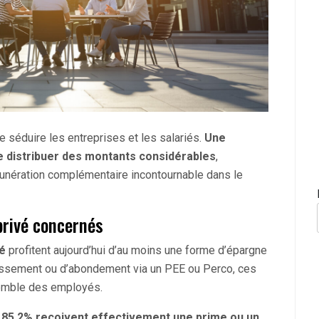
e séduire les entreprises et les salariés.
Une
e distribuer des montants considérables
,
munération complémentaire incontournable dans le
privé concernés
vé
profitent aujourd’hui d’au moins une forme d’épargne
téressement ou d’abondement via un PEE ou Perco, ces
emble des employés.
,
85,2% reçoivent effectivement une prime ou un